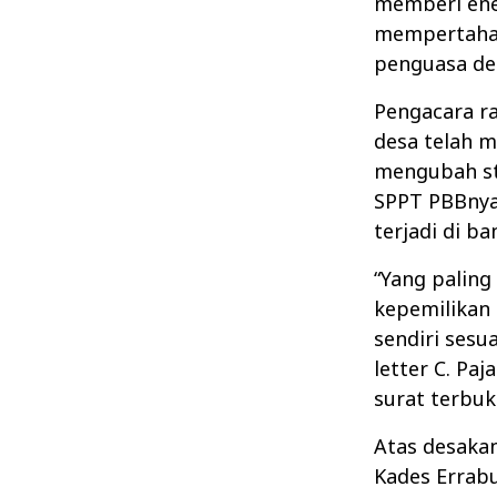
memberi ener
mempertahan
penguasa de
Pengacara r
desa telah 
mengubah st
SPPT PBBnya. 
terjadi di ba
“Yang paling
kepemilikan
sendiri sesu
letter C. Paj
surat terbuk
Atas desakan
Kades Errab