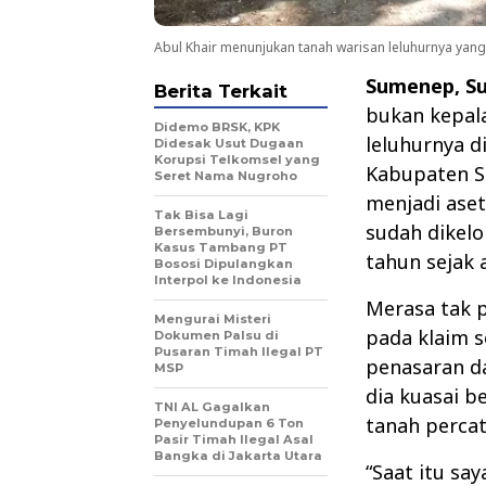
Abul Khair menunjukan tanah warisan leluhurnya yang
Sumenep, S
Berita Terkait
bukan kepal
Didemo BRSK, KPK
leluhurnya d
Didesak Usut Dugaan
Korupsi Telkomsel yang
Kabupaten S
Seret Nama Nugroho
menjadi aset
Tak Bisa Lagi
sudah dikelo
Bersembunyi, Buron
Kasus Tambang PT
tahun sejak
Bososi Dipulangkan
Interpol ke Indonesia
Merasa tak p
Mengurai Misteri
pada klaim s
Dokumen Palsu di
Pusaran Timah Ilegal PT
penasaran da
MSP
dia kuasai b
TNI AL Gagalkan
tanah percat
Penyelundupan 6 Ton
Pasir Timah Ilegal Asal
Bangka di Jakarta Utara
“Saat itu sa