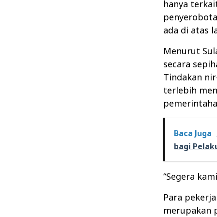
hanya terkai
penyerobota
ada di atas l
Menurut Sul
secara sepi
Tindakan ni
terlebih me
pemerintahan,
Baca Juga
bagi Pelak
“Segera kami
Para pekerja
merupakan p