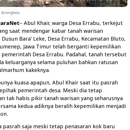
 disengketa.
uaraNet
– Abul Khair, warga Desa Errabu, terkejut
ang saat mendengar kabar tanah warisan
i Dusun Bara’ Leke, Desa Errabu, Kecamatan Bluto,
umenep, Jawa Timur telah berganti kepemilikan
 pemerintah Desa Errabu. Padahal, tanah tersebut
la keluarganya selama puluhan bahkan ratusan
 almarhum kakeknya.
unya kuasa apapun, Abul Khair saat itu pasrah
epihak pemerintah desa. Meski dia tetap
n tak habis pikir tanah warisan yang seharusnya
ersama kedua adiknya beralih kepemilikan menjadi
on.
ya pasrah saja meski tetap penasaran kok baru