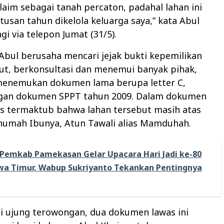
laim sebagai tanah percaton, padahal lahan ini
tusan tahun dikelola keluarga saya,” kata Abul
gi via telepon Jumat (31/5).
Abul berusaha mencari jejak bukti kepemilikan
ut, berkonsultasi dan menemui banyak pihak,
 menemukan dokumen lama berupa letter C,
gan dokumen SPPT tahun 2009. Dalam dokumen
as termaktub bahwa lahan tersebut masih atas
umah Ibunya, Atun Tawali alias Mamduhah.
Pemkab Pamekasan Gelar Upacara Hari Jadi ke-80
awa Timur, Wabup Sukriyanto Tekankan Pentingnya
i ujung terowongan, dua dokumen lawas ini