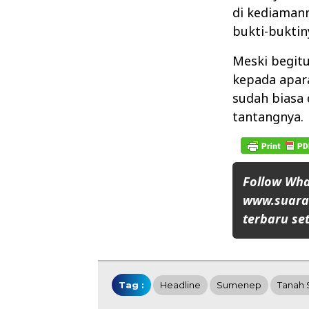
di kediamann
bukti-buktin
Meski begitu
kepada apara
sudah biasa 
tantangnya.
Follow Wh
www.suaran
terbaru set
Tag :
Headline
Sumenep
Tanah 