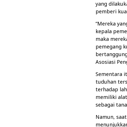
yang dilaku
pemberi kua
“Mereka yang
kepala pemer
maka mereka 
pemegang ku
bertanggung 
Asosiasi Pen
Sementara i
tuduhan ter
terhadap lah
memiliki ala
sebagai tana
Namun, saat
menunjukkan 