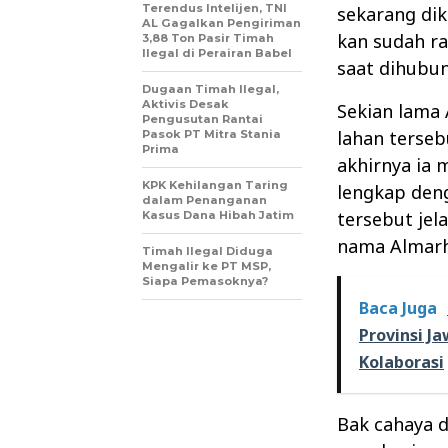
Terendus Intelijen, TNI
sekarang dik
AL Gagalkan Pengiriman
kan sudah ra
3,88 Ton Pasir Timah
Ilegal di Perairan Babel
saat dihubun
Dugaan Timah Ilegal,
Aktivis Desak
Sekian lama 
Pengusutan Rantai
lahan terseb
Pasok PT Mitra Stania
Prima
akhirnya ia
KPK Kehilangan Taring
lengkap den
dalam Penanganan
tersebut jel
Kasus Dana Hibah Jatim
nama Almarh
Timah Ilegal Diduga
Mengalir ke PT MSP,
Siapa Pemasoknya?
Baca Juga
Provinsi J
Kolaborasi
Bak cahaya d