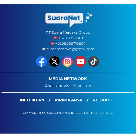
PT Suara Merdeka Group
‪+62817397301
+6288268178854
suaranetnews@gmail.com
MEDIA NETWORK
Analisanews
Yakusa.id
INFO IKLAN
KIRIM KARYA
REDAKSI
COPYRIGHT © 2026 SUARANET.ID - ALL RIGHTS RESERVED