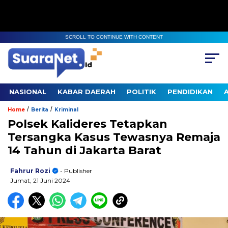
SCROLL TO CONTINUE WITH CONTENT
NASIONAL
KABAR DAERAH
POLITIK
PENDIDIKAN
/
/
Home
Berita
Kriminal
Polsek Kalideres Tetapkan
Tersangka Kasus Tewasnya Remaja
14 Tahun di Jakarta Barat
Fahrur Rozi
- Publisher
Jumat, 21 Juni 2024