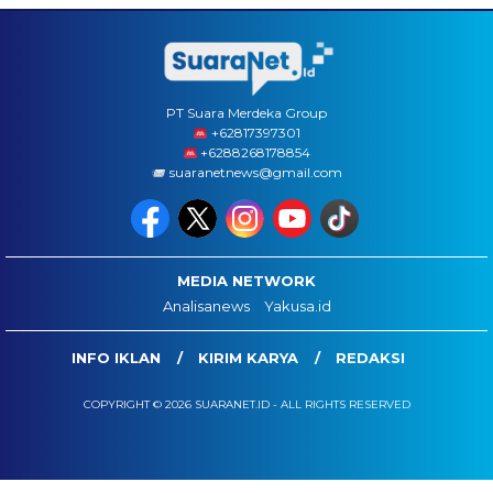
PT Suara Merdeka Group
‪+62817397301
+6288268178854
suaranetnews@gmail.com
MEDIA NETWORK
Analisanews
Yakusa.id
INFO IKLAN
KIRIM KARYA
REDAKSI
COPYRIGHT © 2026 SUARANET.ID - ALL RIGHTS RESERVED