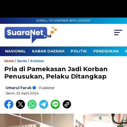
SCROLL TO CONTINUE WITH CONTENT
NASIONAL
KABAR DAERAH
POLITIK
PENDIDIKAN
/
/
Home
Berita
Kriminal
Pria di Pamekasan Jadi Korban
Penusukan, Pelaku Ditangkap
Umarul Faruk
- Publisher
Senin, 22 April 2024