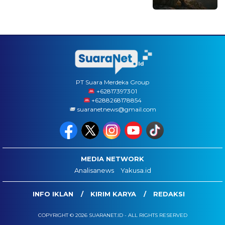
PT Suara Merdeka Group
‪+62817397301
+6288268178854
suaranetnews@gmail.com
MEDIA NETWORK
Analisanews
Yakusa.id
INFO IKLAN
KIRIM KARYA
REDAKSI
COPYRIGHT © 2026 SUARANET.ID - ALL RIGHTS RESERVED