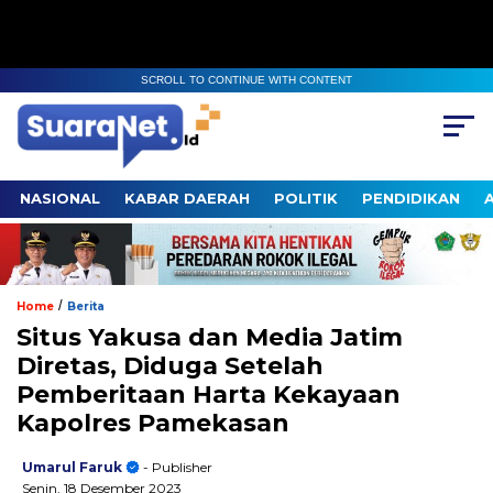
SCROLL TO CONTINUE WITH CONTENT
NASIONAL
KABAR DAERAH
POLITIK
PENDIDIKAN
/
Home
Berita
Situs Yakusa dan Media Jatim
Diretas, Diduga Setelah
Pemberitaan Harta Kekayaan
Kapolres Pamekasan
Umarul Faruk
- Publisher
Senin, 18 Desember 2023