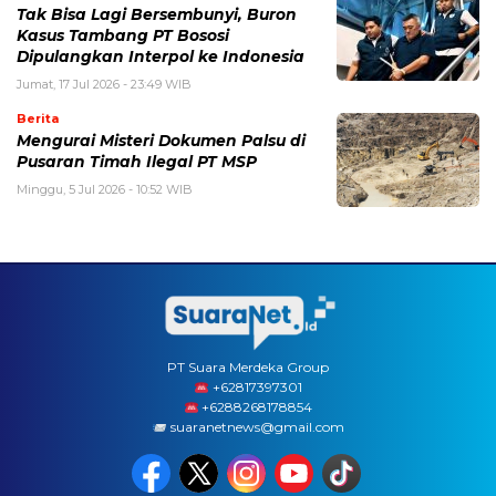
Tak Bisa Lagi Bersembunyi, Buron
Kasus Tambang PT Bososi
Dipulangkan Interpol ke Indonesia
Jumat, 17 Jul 2026 - 23:49 WIB
Berita
Mengurai Misteri Dokumen Palsu di
Pusaran Timah Ilegal PT MSP
Minggu, 5 Jul 2026 - 10:52 WIB
PT Suara Merdeka Group
‪+62817397301
+6288268178854
suaranetnews@gmail.com