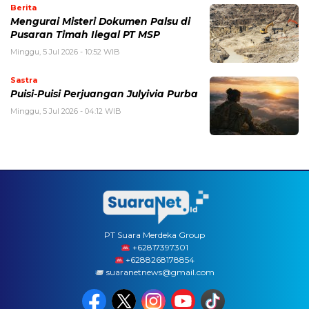
Berita
Mengurai Misteri Dokumen Palsu di
Pusaran Timah Ilegal PT MSP
Minggu, 5 Jul 2026 - 10:52 WIB
Sastra
Puisi-Puisi Perjuangan Julyivia Purba
Minggu, 5 Jul 2026 - 04:12 WIB
PT Suara Merdeka Group
‪+62817397301
+6288268178854
suaranetnews@gmail.com