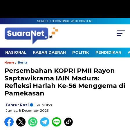
SCROLL TO CONTINUE WITH CONTENT
NASIONAL
KABAR DAERAH
POLITIK
PENDIDIKAN
/
Home
Berita
Persembahan KOPRI PMII Rayon
Saptawikrama IAIN Madura:
Refleksi Harlah Ke-56 Menggema di
Pamekasan
Fahrur Rozi
- Publisher
Jumat, 8 Desember 2023