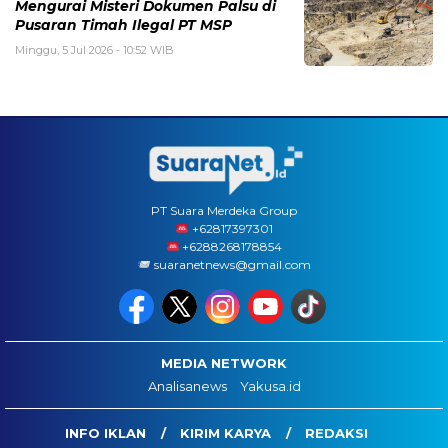
Mengurai Misteri Dokumen Palsu di
Pusaran Timah Ilegal PT MSP
Minggu, 5 Jul 2026 - 10:52 WIB
PT Suara Merdeka Group
‪+62817397301
+6288268178854
suaranetnews@gmail.com
MEDIA NETWORK
Analisanews
Yakusa.id
INFO IKLAN
KIRIM KARYA
REDAKSI