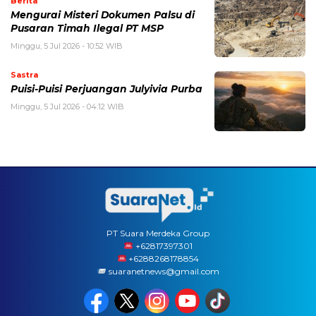
Berita
Mengurai Misteri Dokumen Palsu di
Pusaran Timah Ilegal PT MSP
Minggu, 5 Jul 2026 - 10:52 WIB
Sastra
Puisi-Puisi Perjuangan Julyivia Purba
Minggu, 5 Jul 2026 - 04:12 WIB
PT Suara Merdeka Group
‪+62817397301
+6288268178854
suaranetnews@gmail.com