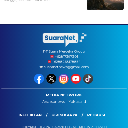
Minggu, 5 Jul 2026 - 04:12 WIB
PT Suara Merdeka Group
‪+62817397301
+6288268178854
suaranetnews@gmail.com
MEDIA NETWORK
Analisanews
Yakusa.id
INFO IKLAN
KIRIM KARYA
REDAKSI
COPYRIGHT © 2026 SUARANET.ID - ALL RIGHTS RESERVED