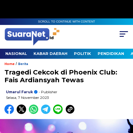
SCROLL TO CONTINUE WITH CONTENT
NASIONAL
KABAR DAERAH
POLITIK
PENDIDIKAN
/
Home
Berita
Tragedi Cekcok di Phoenix Club:
Fais Ardiansyah Tewas
Umarul Faruk
- Publisher
Selasa, 7 November 2023