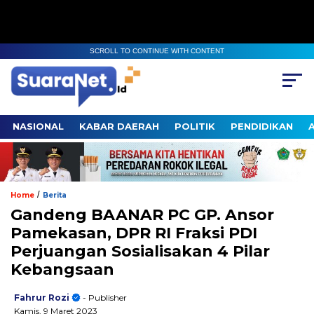
SCROLL TO CONTINUE WITH CONTENT
NASIONAL
KABAR DAERAH
POLITIK
PENDIDIKAN
/
Home
Berita
Gandeng BAANAR PC GP. Ansor
Pamekasan, DPR RI Fraksi PDI
Perjuangan Sosialisakan 4 Pilar
Kebangsaan
Fahrur Rozi
- Publisher
Kamis, 9 Maret 2023