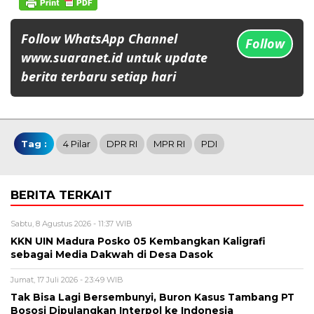
Follow WhatsApp Channel
Follow
www.suaranet.id untuk update
berita terbaru setiap hari
Tag :
4 Pilar
DPR RI
MPR RI
PDI
BERITA TERKAIT
Sabtu, 8 Agustus 2026 - 11:37 WIB
KKN UIN Madura Posko 05 Kembangkan Kaligrafi
sebagai Media Dakwah di Desa Dasok
Jumat, 17 Juli 2026 - 23:49 WIB
Tak Bisa Lagi Bersembunyi, Buron Kasus Tambang PT
Bososi Dipulangkan Interpol ke Indonesia