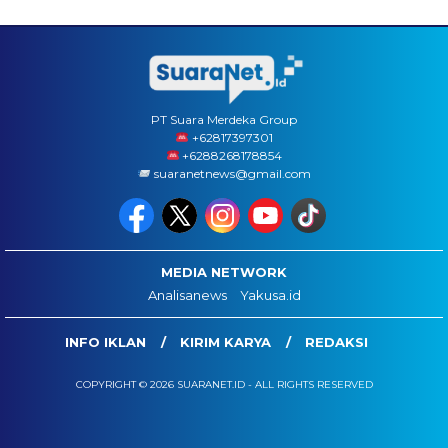
PT Suara Merdeka Group
‪+62817397301
+6288268178854
suaranetnews@gmail.com
MEDIA NETWORK
Analisanews
Yakusa.id
INFO IKLAN
KIRIM KARYA
REDAKSI
COPYRIGHT © 2026 SUARANET.ID - ALL RIGHTS RESERVED