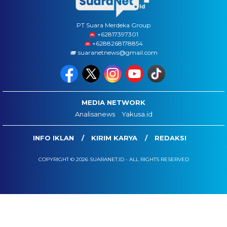
PT Suara Merdeka Group
‪+62817397301
+6288268178854
suaranetnews@gmail.com
MEDIA NETWORK
Analisanews
Yakusa.id
INFO IKLAN
KIRIM KARYA
REDAKSI
COPYRIGHT © 2026 SUARANET.ID - ALL RIGHTS RESERVED