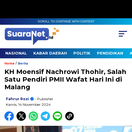
SCROLL TO CONTINUE WITH CONTENT
NASIONAL
KABAR DAERAH
POLITIK
PENDIDIKAN
/
Home
Berita
KH Moensif Nachrowi Thohir, Salah
Satu Pendiri PMII Wafat Hari Ini di
Malang
Fahrur Rozi
- Publisher
Kamis, 14 November 2024