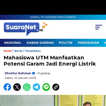
SCROLL TO CONTINUE WITH CONTENT
NASIONAL
KABAR DAERAH
POLITIK
PENDIDIKAN
/
/
Home
Berita
Pendidikan
Mahasiswa UTM Manfaatkan
Potensi Garam Jadi Energi Listrik
Kholilur Rahman
- Publisher
Sabtu, 14 Januari 2023