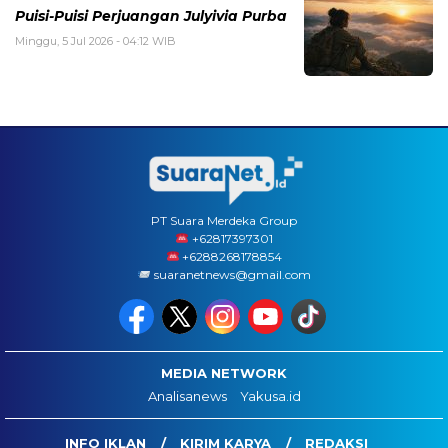
Puisi-Puisi Perjuangan Julyivia Purba
Minggu, 5 Jul 2026 - 04:12 WIB
PT Suara Merdeka Group
‪+62817397301
+6288268178854
suaranetnews@gmail.com
MEDIA NETWORK
Analisanews
Yakusa.id
INFO IKLAN
KIRIM KARYA
REDAKSI