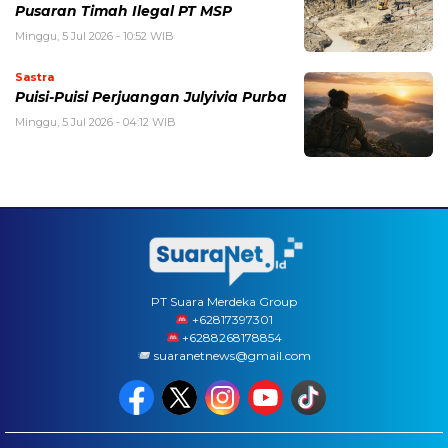
Pusaran Timah Ilegal PT MSP
Minggu, 5 Jul 2026 - 10:52 WIB
Sastra
Puisi-Puisi Perjuangan Julyivia Purba
Minggu, 5 Jul 2026 - 04:12 WIB
PT Suara Merdeka Group
‪+62817397301
+6288268178854
suaranetnews@gmail.com