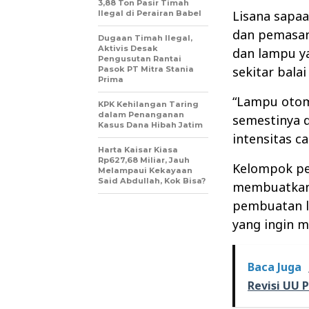
3,88 Ton Pasir Timah
Lisana sapa
Ilegal di Perairan Babel
dan pemasang
Dugaan Timah Ilegal,
Aktivis Desak
dan lampu y
Pengusutan Rantai
sekitar balai
Pasok PT Mitra Stania
Prima
“Lampu otoma
KPK Kehilangan Taring
dalam Penanganan
semestinya 
Kasus Dana Hibah Jatim
intensitas c
Harta Kaisar Kiasa
Rp627,68 Miliar, Jauh
Kelompok pe
Melampaui Kekayaan
Said Abdullah, Kok Bisa?
membuatkan 
pembuatan l
yang ingin 
Baca Juga
Revisi UU 