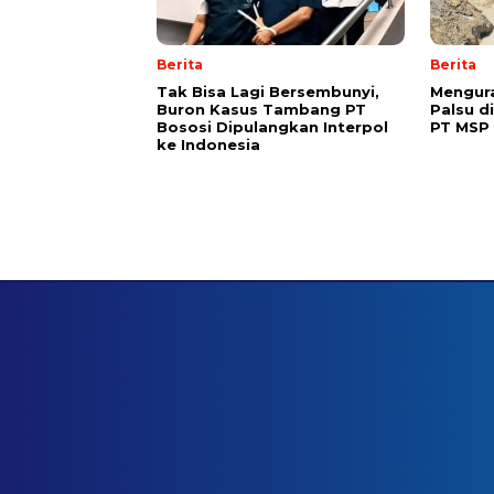
Berita
Berita
Tak Bisa Lagi Bersembunyi,
Mengura
Buron Kasus Tambang PT
Palsu d
Bososi Dipulangkan Interpol
PT MSP
ke Indonesia