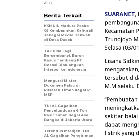
Alia)
SUARANET
,
Berita Terkait
pembangunan 
KKN UIN Madura Posko
Kecamatan P
05 Kembangkan Kaligrafi
sebagai Media Dakwah
Trunojoyo M
di Desa Dasok
Selasa (03/01
Tak Bisa Lagi
Bersembunyi, Buron
Lisana Sidki
Kasus Tambang PT
Bososi Dipulangkan
mengatakan,
Interpol ke Indonesia
tersebut did
Mengurai Misteri
M.M selaku 
Dokumen Palsu di
Pusaran Timah Ilegal PT
MSP
“Pembuatan 
TNI AL Gagalkan
meningkatka
Penyelundupan 6 Ton
sekitar bala
Pasir Timah Ilegal Asal
Bangka di Jakarta Utara
dapat mengh
Terendus Intelijen, TNI
listrik yang 
AL Gagalkan Pengiriman