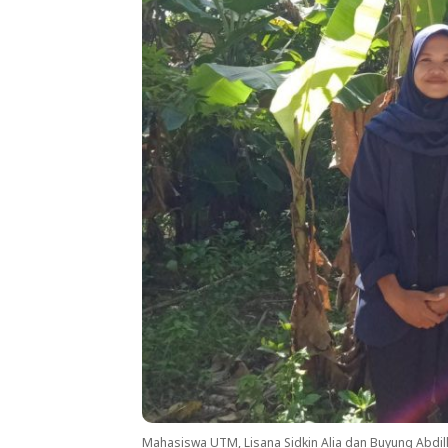
Mahasiswa UTM, Lisana Sidkin Alia dan Buyung Abdil