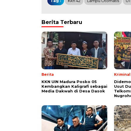
Tag :
Kkn 42
Lampu Otomatis
U
Berita Terbaru
Berita
Kriminal
KKN UIN Madura Posko 05
Didemo
Kembangkan Kaligrafi sebagai
Usut Du
Media Dakwah di Desa Dasok
Telkoms
Nugroh