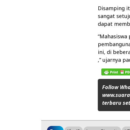
Disamping it
sangat setuj
dapat memb
“Mahasiswa 
pembangunan
ini, di bebe
,” ujarnya pa
Follow Wh
www.suaran
terbaru set