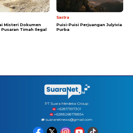
Sastra
i Misteri Dokumen
Puisi-Puisi Perjuangan Julyivia
i Pusaran Timah Ilegal
Purba
PT Suara Merdeka Group
‪+62817397301
+6288268178854
suaranetnews@gmail.com