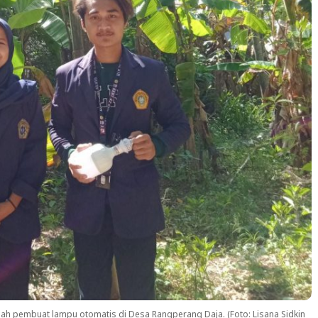
lah pembuat lampu otomatis di Desa Rangperang Daja. (Foto: Lisana Sidkin