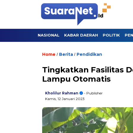
NASIONAL
KABAR DAERAH
POLITIK
PEN
Home
Berita
Pendidikan
/
/
Tingkatkan Fasilitas 
Lampu Otomatis
Kholilur Rahman
- Publisher
Kamis, 12 Januari 2023