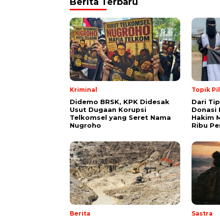
Berita Terbaru
Kriminal
Topik Pi
Didemo BRSK, KPK Didesak
Dari Ti
Usut Dugaan Korupsi
Donasi 
Telkomsel yang Seret Nama
Hakim M
Nugroho
Ribu Pe
Berita
Sastra