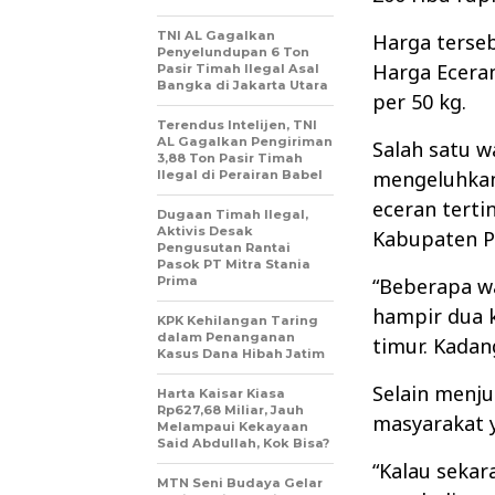
TNI AL Gagalkan
Harga terse
Penyelundupan 6 Ton
Harga Eceran
Pasir Timah Ilegal Asal
Bangka di Jakarta Utara
per 50 kg.
Terendus Intelijen, TNI
AL Gagalkan Pengiriman
Salah satu w
3,88 Ton Pasir Timah
mengeluhkan
Ilegal di Perairan Babel
eceran terti
Dugaan Timah Ilegal,
Aktivis Desak
Kabupaten 
Pengusutan Rantai
Pasok PT Mitra Stania
Prima
“Beberapa w
hampir dua ka
KPK Kehilangan Taring
dalam Penanganan
timur. Kadan
Kasus Dana Hibah Jatim
Selain menju
Harta Kaisar Kiasa
Rp627,68 Miliar, Jauh
masyarakat 
Melampaui Kekayaan
Said Abdullah, Kok Bisa?
“Kalau sekar
MTN Seni Budaya Gelar