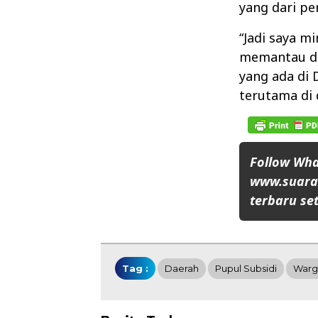
yang dari pe
“Jadi saya m
memantau da
yang ada di
terutama di 
Follow Wh
www.suaran
terbaru set
Tag :
Daerah
Pupul Subsidi
Warg