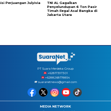
isi Perjuangan Julyivia
TNI AL Gagalkan
Penyelundupan 6 Ton Pasir
Timah Ilegal Asal Bangka di
Jakarta Utara
PT Suara Merdeka Group
‪+62817397301
+6288268178854
suaranetnews@gmail.com
MEDIA NETWORK