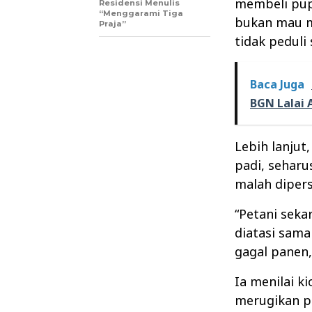
membeli pup
Residensi Menulis
“Menggarami Tiga
bukan mau mi
Praja”
tidak peduli
Baca Juga
BGN Lalai
Lebih lanjut
padi, sehar
malah dipers
“Petani seka
diatasi sam
gagal panen,
Ia menilai 
merugikan pe