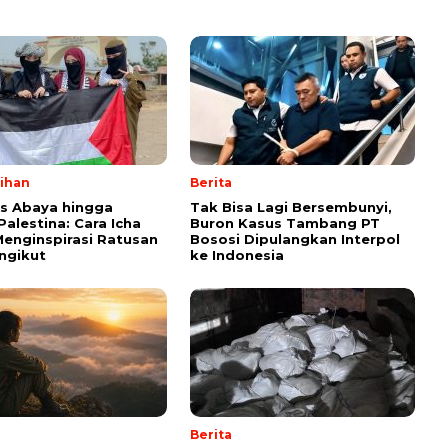
lihan
Berita
ps Abaya hingga
Tak Bisa Lagi Bersembunyi,
Palestina: Cara Icha
Buron Kasus Tambang PT
enginspirasi Ratusan
Bososi Dipulangkan Interpol
ngikut
ke Indonesia
Berita