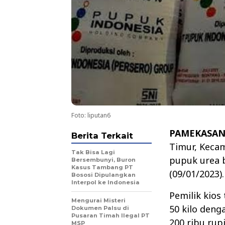
Foto: liputan6
PAMEKASAN
Berita Terkait
Timur, Keca
Tak Bisa Lagi
pupuk urea b
Bersembunyi, Buron
Kasus Tambang PT
(09/01/2023).
Bososi Dipulangkan
Interpol ke Indonesia
Pemilik kios
Mengurai Misteri
50 kilo deng
Dokumen Palsu di
Pusaran Timah Ilegal PT
200 ribu rupi
MSP