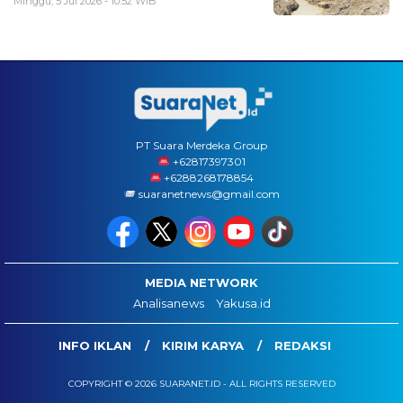
Minggu, 5 Jul 2026 - 10:52 WIB
PT Suara Merdeka Group
‪+62817397301
+6288268178854
suaranetnews@gmail.com
MEDIA NETWORK
Analisanews
Yakusa.id
INFO IKLAN
KIRIM KARYA
REDAKSI
COPYRIGHT © 2026 SUARANET.ID - ALL RIGHTS RESERVED