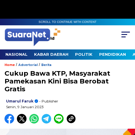
SCROLL TO CONTINUE WITH CONTENT
NASIONAL
KABAR DAERAH
POLITIK
PENDIDIKAN
/
/
Home
Advertorial
Berita
Cukup Bawa KTP, Masyarakat
Pamekasan Kini Bisa Berobat
Gratis
Umarul Faruk
- Publisher
Senin, 9 Januari 2023