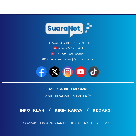
PT Suara Merdeka Group
‪+62817397301
+6288268178854
suaranetnews@gmail.com
MEDIA NETWORK
Analisanews
Yakusa.id
INFO IKLAN
KIRIM KARYA
REDAKSI
COPYRIGHT © 2026 SUARANET.ID - ALL RIGHTS RESERVED