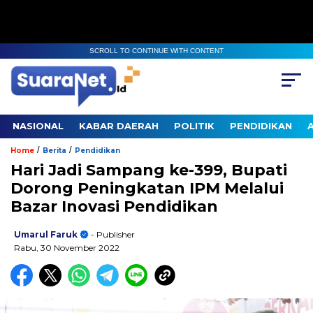
SCROLL TO CONTINUE WITH CONTENT
NASIONAL
KABAR DAERAH
POLITIK
PENDIDIKAN
/
/
Home
Berita
Pendidikan
Hari Jadi Sampang ke-399, Bupati
Dorong Peningkatan IPM Melalui
Bazar Inovasi Pendidikan
Umarul Faruk
- Publisher
Rabu, 30 November 2022