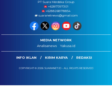
PT Suara Merdeka Group
‪+62817397301
+6288268178854
suaranetnews@gmail.com
MEDIA NETWORK
Analisanews
Yakusa.id
INFO IKLAN
KIRIM KARYA
REDAKSI
COPYRIGHT © 2026 SUARANET.ID - ALL RIGHTS RESERVED