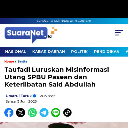
SCROLL TO CONTINUE WITH CONTENT
NASIONAL
KABAR DAERAH
POLITIK
PENDIDIKAN
/
Home
Berita
Taufadi Luruskan Misinformasi
Utang SPBU Pasean dan
Keterlibatan Said Abdullah
Umarul Faruk
- Publisher
Selasa, 3 Juni 2025