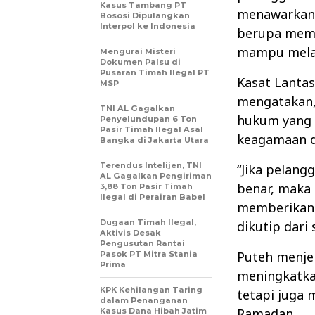
Kasus Tambang PT
menawarkan 
Bososi Dipulangkan
Interpol ke Indonesia
berupa memb
mampu mela
Mengurai Misteri
Dokumen Palsu di
Pusaran Timah Ilegal PT
Kasat Lanta
MSP
mengatakan,
TNI AL Gagalkan
hukum yang 
Penyelundupan 6 Ton
Pasir Timah Ilegal Asal
keagamaan d
Bangka di Jakarta Utara
Terendus Intelijen, TNI
“Jika pelan
AL Gagalkan Pengiriman
benar, maka 
3,88 Ton Pasir Timah
Ilegal di Perairan Babel
memberikan 
Dugaan Timah Ilegal,
dikutip dari 
Aktivis Desak
Pengusutan Rantai
Puteh menjel
Pasok PT Mitra Stania
Prima
meningkatkan
KPK Kehilangan Taring
tetapi juga
dalam Penanganan
Ramadan.
Kasus Dana Hibah Jatim