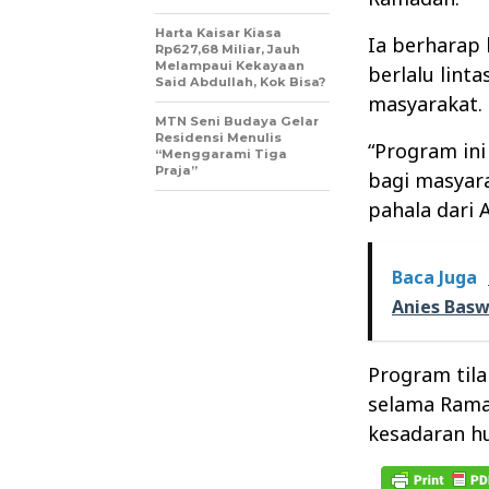
Harta Kaisar Kiasa
Ia berharap
Rp627,68 Miliar, Jauh
Melampaui Kekayaan
berlalu lint
Said Abdullah, Kok Bisa?
masyarakat.
MTN Seni Budaya Gelar
Residensi Menulis
“Program ini
“Menggarami Tiga
Praja”
bagi masyara
pahala dari 
Baca Juga
Anies Bas
Program tila
selama Rama
kesadaran hu