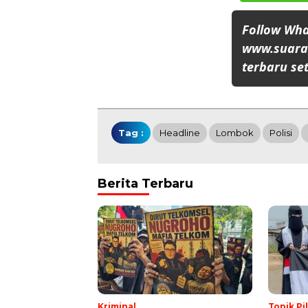
Follow Wh
www.suaran
terbaru set
Tag :
Headline
Lombok
Polisi
Berita Terbaru
Kriminal
Topik Pi