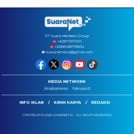
PT Suara Merdeka Group
‪+62817397301
+6288268178854
suaranetnews@gmail.com
MEDIA NETWORK
Analisanews
Yakusa.id
INFO IKLAN
KIRIM KARYA
REDAKSI
COPYRIGHT © 2026 SUARANET.ID - ALL RIGHTS RESERVED