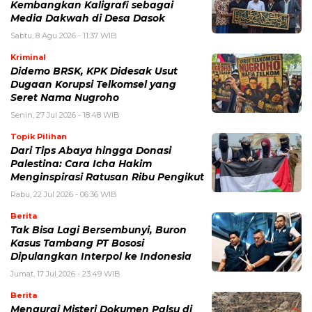
Kembangkan Kaligrafi sebagai
Media Dakwah di Desa Dasok
Sabtu, 8 Agu 2026 - 11:37 WIB
Kriminal
Didemo BRSK, KPK Didesak Usut
Dugaan Korupsi Telkomsel yang
Seret Nama Nugroho
Senin, 27 Jul 2026 - 18:48 WIB
Topik Pilihan
Dari Tips Abaya hingga Donasi
Palestina: Cara Icha Hakim
Menginspirasi Ratusan Ribu Pengikut
Rabu, 22 Jul 2026 - 06:36 WIB
Berita
Tak Bisa Lagi Bersembunyi, Buron
Kasus Tambang PT Bososi
Dipulangkan Interpol ke Indonesia
Jumat, 17 Jul 2026 - 23:49 WIB
Berita
Mengurai Misteri Dokumen Palsu di