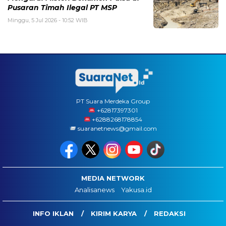
Pusaran Timah Ilegal PT MSP
Minggu, 5 Jul 2026 - 10:52 WIB
PT Suara Merdeka Group
‪+62817397301
+6288268178854
suaranetnews@gmail.com
MEDIA NETWORK
Analisanews
Yakusa.id
INFO IKLAN
KIRIM KARYA
REDAKSI