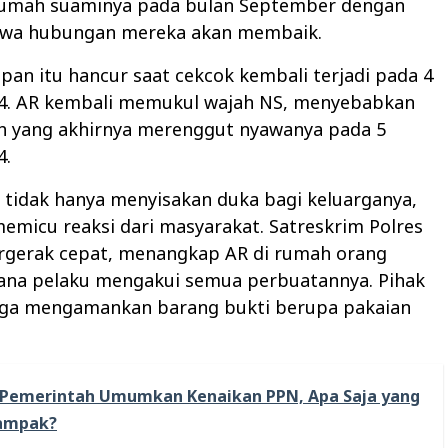
rumah suaminya pada bulan September dengan
wa hubungan mereka akan membaik.
an itu hancur saat cekcok kembali terjadi pada 4
4. AR kembali memukul wajah NS, menyebabkan
 yang akhirnya merenggut nyawanya pada 5
4.
 tidak hanya menyisakan duka bagi keluarganya,
memicu reaksi dari masyarakat. Satreskrim Polres
gerak cepat, menangkap AR di rumah orang
mana pelaku mengakui semua perbuatannya. Pihak
juga mengamankan barang bukti berupa pakaian
Pemerintah Umumkan Kenaikan PPN, Apa Saja yang
ampak?