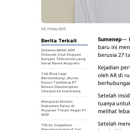
AR, Pelaku KDR.
Sumenep
— K
Berita Terkait
baru ini me
Didemo BRSK, KPK
berusia 27 t
Didesak Usut Dugaan
Korupsi Telkomsel yang
Seret Nama Nugroho
Kejadian per
Tak Bisa Lagi
oleh AR di 
Bersembunyi, Buron
berhubungan
Kasus Tambang PT
Bososi Dipulangkan
Interpol ke Indonesia
Setelah insi
Mengurai Misteri
tuanya untuk
Dokumen Palsu di
melihat leba
Pusaran Timah Ilegal PT
MSP
Setelah men
TNI AL Gagalkan
Penyelundupan 6 Ton