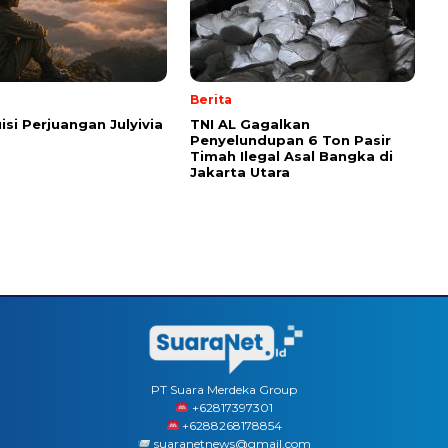
Berita
isi Perjuangan Julyivia
TNI AL Gagalkan
Penyelundupan 6 Ton Pasir
Timah Ilegal Asal Bangka di
Jakarta Utara
PT Suara Merdeka Group
‪+62817397301
+6288268178854
suaranetnews@gmail.com