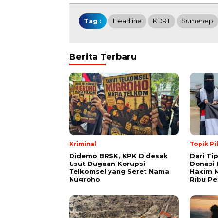
Tag :
Headline
KDRT
Sumenep
Berita Terbaru
Kriminal
Topik Pi
Didemo BRSK, KPK Didesak
Dari Ti
Usut Dugaan Korupsi
Donasi 
Telkomsel yang Seret Nama
Hakim M
Nugroho
Ribu Pe