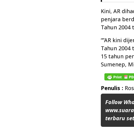
Kini, AR di
penjara berda
Tahun 2004 
“”AR kini dij
Tahun 2004 
15 tahun pen
Sumenep, Mi
Penulis :
Ros
Follow Wh
www.suaran
terbaru set