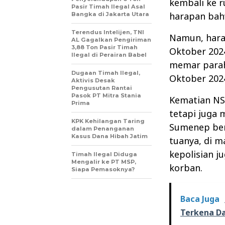
kembali ke 
Pasir Timah Ilegal Asal
harapan bah
Bangka di Jakarta Utara
Terendus Intelijen, TNI
Namun, harap
AL Gagalkan Pengiriman
3,88 Ton Pasir Timah
Oktober 202
Ilegal di Perairan Babel
memar parah
Dugaan Timah Ilegal,
Oktober 202
Aktivis Desak
Pengusutan Rantai
Pasok PT Mitra Stania
Kematian NS
Prima
tetapi juga 
KPK Kehilangan Taring
Sumenep ber
dalam Penanganan
Kasus Dana Hibah Jatim
tuanya, di 
kepolisian 
Timah Ilegal Diduga
Mengalir ke PT MSP,
korban.
Siapa Pemasoknya?
Baca Juga
Terkena D