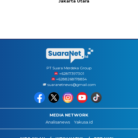
Jakarta Utara
PT Suara Merdeka Group
‪+62817397301
+6288268178854
suaranetnews@gmail.com
MEDIA NETWORK
Analisanews
Yakusa.id