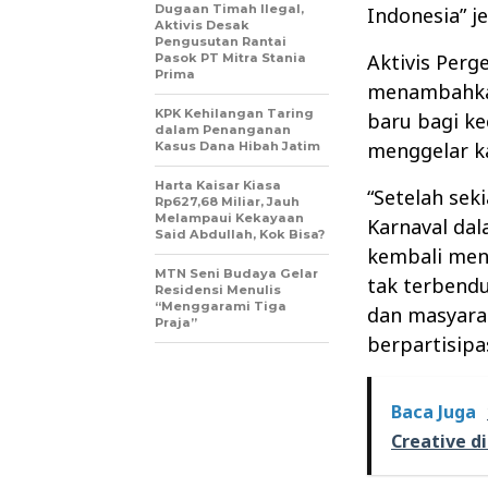
Dugaan Timah Ilegal,
Indonesia” je
Aktivis Desak
Pengusutan Rantai
Aktivis Perg
Pasok PT Mitra Stania
Prima
menambahkan
KPK Kehilangan Taring
baru bagi ke
dalam Penanganan
menggelar k
Kasus Dana Hibah Jatim
Harta Kaisar Kiasa
“Setelah sek
Rp627,68 Miliar, Jauh
Melampaui Kekayaan
Karnaval da
Said Abdullah, Kok Bisa?
kembali men
MTN Seni Budaya Gelar
tak terbend
Residensi Menulis
“Menggarami Tiga
dan masyara
Praja”
berpartisipa
Baca Juga
Creative d