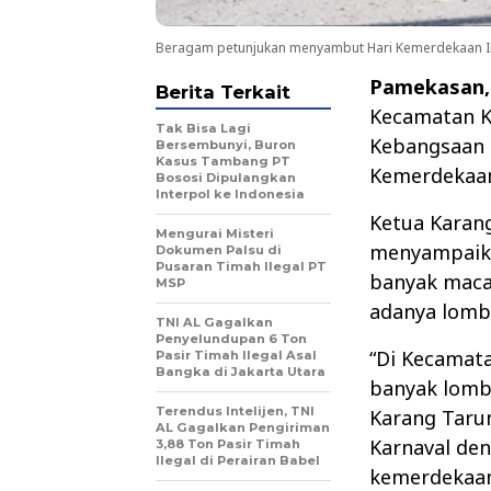
Beragam petunjukan menyambut Hari Kemerdekaan I
Pamekasan,
Berita Terkait
Kecamatan K
Tak Bisa Lagi
Kebangsaan 
Bersembunyi, Buron
Kasus Tambang PT
Kemerdekaan 
Bososi Dipulangkan
Interpol ke Indonesia
Ketua Karan
Mengurai Misteri
menyampaika
Dokumen Palsu di
Pusaran Timah Ilegal PT
banyak maca
MSP
adanya lomb
TNI AL Gagalkan
Penyelundupan 6 Ton
“Di Kecamata
Pasir Timah Ilegal Asal
Bangka di Jakarta Utara
banyak lomba
Terendus Intelijen, TNI
Karang Taru
AL Gagalkan Pengiriman
Karnaval de
3,88 Ton Pasir Timah
Ilegal di Perairan Babel
kemerdekaan