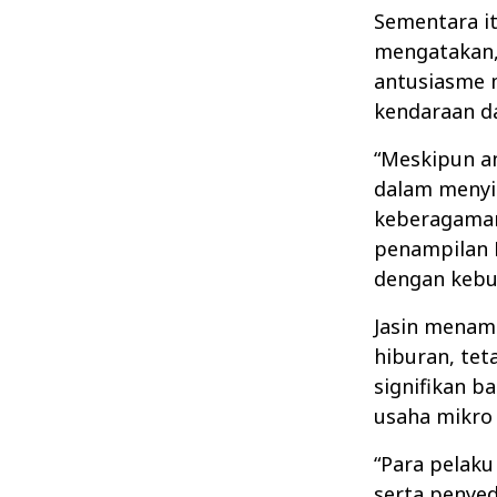
Sementara i
mengatakan, 
antusiasme 
kendaraan da
“Meskipun a
dalam menyi
keberagaman 
penampilan 
dengan kebu
Jasin menamb
hiburan, te
signifikan b
usaha mikro
“Para pelak
serta penyed