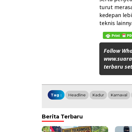
turut merasa
kedepan lebi
teknis lainn
Follow Wh
www.suaran
terbaru set
Tag :
Headline
Kadur
Karnaval
Berita Terbaru