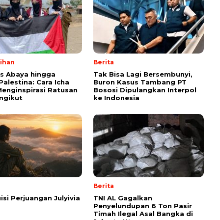
lihan
Berita
ps Abaya hingga
Tak Bisa Lagi Bersembunyi,
Palestina: Cara Icha
Buron Kasus Tambang PT
enginspirasi Ratusan
Bososi Dipulangkan Interpol
ngikut
ke Indonesia
Berita
isi Perjuangan Julyivia
TNI AL Gagalkan
Penyelundupan 6 Ton Pasir
Timah Ilegal Asal Bangka di