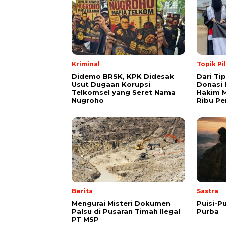
Kriminal
Topik Pi
Didemo BRSK, KPK Didesak
Dari Ti
Usut Dugaan Korupsi
Donasi 
Telkomsel yang Seret Nama
Hakim M
Nugroho
Ribu Pe
Berita
Sastra
Mengurai Misteri Dokumen
Puisi-Pu
Palsu di Pusaran Timah Ilegal
Purba
PT MSP