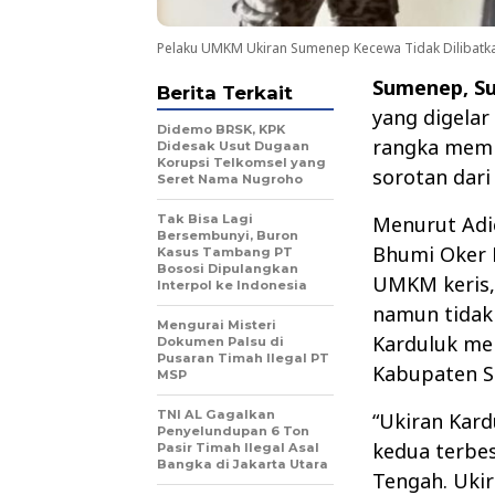
Pelaku UMKM Ukiran Sumenep Kecewa Tidak Dilibat
Sumenep, S
Berita Terkait
yang digelar
Didemo BRSK, KPK
rangka memp
Didesak Usut Dugaan
Korupsi Telkomsel yang
sorotan dar
Seret Nama Nugroho
Tak Bisa Lagi
Menurut Adie
Bersembunyi, Buron
Bhumi Oker 
Kasus Tambang PT
Bososi Dipulangkan
UMKM keris,
Interpol ke Indonesia
namun tidak
Mengurai Misteri
Karduluk mer
Dokumen Palsu di
Pusaran Timah Ilegal PT
Kabupaten Su
MSP
TNI AL Gagalkan
“Ukiran Kard
Penyelundupan 6 Ton
kedua terbes
Pasir Timah Ilegal Asal
Bangka di Jakarta Utara
Tengah. Ukir