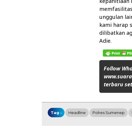
kepanitiaan 
memfasilita
unggulan lai
kami harap 
dilibatkan a
Adie.
Follow Wh
www.suaran
terbaru set
Tag :
Headline
Polres Sumenep