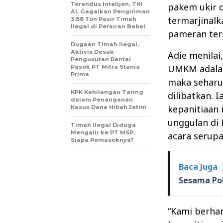
Terendus Intelijen, TNI
pakem ukir 
AL Gagalkan Pengiriman
termarjinal
3,88 Ton Pasir Timah
Ilegal di Perairan Babel
pameran ters
Dugaan Timah Ilegal,
Aktivis Desak
Adie menilai
Pengusutan Rantai
UMKM adalah
Pasok PT Mitra Stania
Prima
maka seharu
KPK Kehilangan Taring
dilibatkan. 
dalam Penanganan
kepanitiaan
Kasus Dana Hibah Jatim
unggulan di
Timah Ilegal Diduga
Mengalir ke PT MSP,
acara serup
Siapa Pemasoknya?
Baca Juga
Sesama Pol
“Kami berha