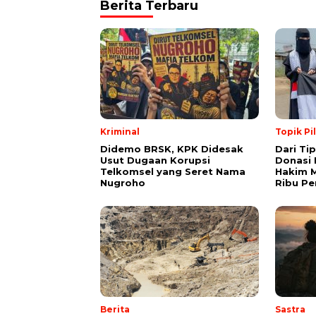
Berita Terbaru
Kriminal
Topik Pi
Didemo BRSK, KPK Didesak
Dari Ti
Usut Dugaan Korupsi
Donasi 
Telkomsel yang Seret Nama
Hakim M
Nugroho
Ribu Pe
Berita
Sastra