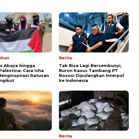
lihan
Berita
ps Abaya hingga
Tak Bisa Lagi Bersembunyi,
Palestina: Cara Icha
Buron Kasus Tambang PT
enginspirasi Ratusan
Bososi Dipulangkan Interpol
ngikut
ke Indonesia
Berita