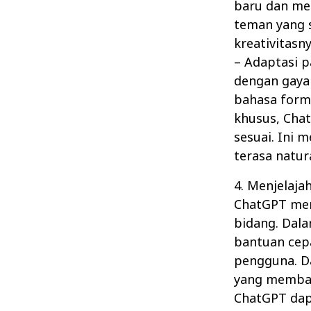
baru dan men
teman yang 
kreativitasn
– Adaptasi p
dengan gaya 
bahasa forma
khusus, Cha
sesuai. Ini
terasa natu
4. Menjelaja
ChatGPT mem
bidang. Dal
bantuan cep
pengguna. Da
yang membant
ChatGPT dapa