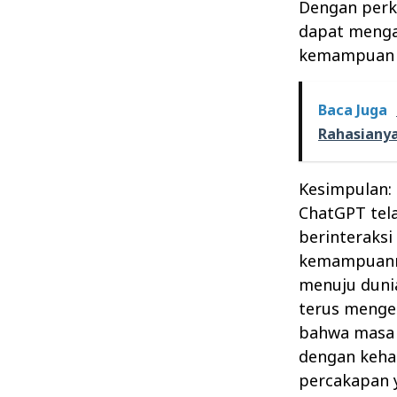
Dengan perke
dapat mengan
kemampuan d
Baca Juga
Rahasiany
Kesimpulan:
ChatGPT tel
berinteraks
kemampuanny
menuju duni
terus menge
bahwa masa 
dengan keha
percakapan y