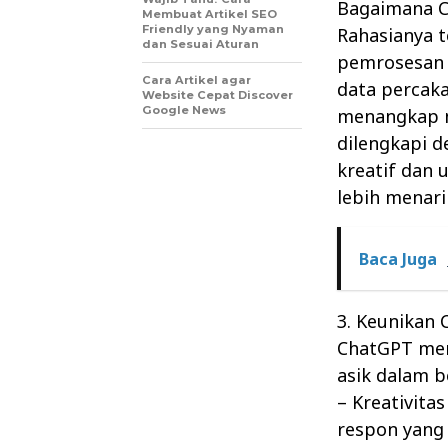
Bagaimana C
Membuat Artikel SEO
Friendly yang Nyaman
Rahasianya 
dan Sesuai Aturan
pemrosesan 
Cara Artikel agar
data percak
Website Cepat Discover
Google News
menangkap n
dilengkapi 
kreatif dan
lebih menari
Baca Juga
3. Keunikan
ChatGPT mem
asik dalam b
– Kreativit
respon yang