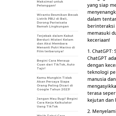
Maksimal untuk
yang siap m
Pelanggan!
menyenangkan
Wiranto Resmikan Becak
dalam tenta
Listrik PBLI di Bali,
Dorong Pariwisata
berinteraksi
Ramah Lingkungan
memasuki du
Terjebak dalam Kabut
keceriaan!
Berduri: Misteri Kelam
dan Aksi Membara
Menanti Putri Marino di
1. ChatGPT:
Film terbarunya!
ChatGPT adal
Begini Cara Meraup
dengan kece
Cuan dari TikTok, Auto
Tajir!
teknologi p
Kamu Mungkin Tidak
manusia dan
Akan Percaya Siapa
mengasyikka
Orang Paling Dicari di
Google Tahun 2023!
terasa sepe
Jangan Mau Rugi! Begini
kejutan dan 
Cara Kerja Kalkulator
Uang TikTok
2. Menyelami
Wajib Tahu! Cara