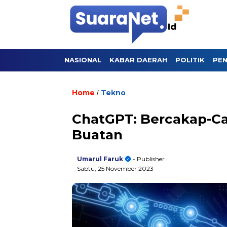
NASIONAL
KABAR DAERAH
POLITIK
PEN
Home
Tekno
/
ChatGPT: Bercakap-C
Buatan
Umarul Faruk
- Publisher
Sabtu, 25 November 2023