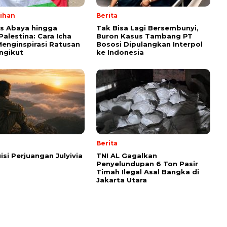
lihan
Berita
ps Abaya hingga
Tak Bisa Lagi Bersembunyi,
Palestina: Cara Icha
Buron Kasus Tambang PT
enginspirasi Ratusan
Bososi Dipulangkan Interpol
ngikut
ke Indonesia
Berita
isi Perjuangan Julyivia
TNI AL Gagalkan
Penyelundupan 6 Ton Pasir
Timah Ilegal Asal Bangka di
Jakarta Utara