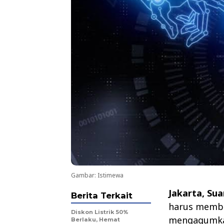
Gambar: Istimewa
Jakarta, Su
Berita Terkait
harus membo
Diskon Listrik 50%
mengagumkan
Berlaku, Hemat