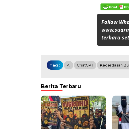
Follow Wh
www.suaran
terbaru set
Tag :
AI
ChatGPT
Kecerdasan Bu
Berita Terbaru