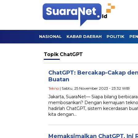
NASIONAL
KABAR DAERAH
POLITIK
PEN
Topik
ChatGPT
ChatGPT: Bercakap-Cakap de
Buatan
Tekno
| Sabtu, 25 November 2023 - 23:32 WIB
Jakarta, SuaraNet— Siapa bilang berbica
membosankan? Dengan kemajuan tekno
hadirlah ChatGPT, sistem kecerdasan bu
kita dengan…
Memaksimalkan ChatGPT, Ini R