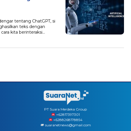
engar tentang ChatGPT, si
ghasilkan teks dengan
cara kita berinteraksi…
PT Suara Merdeka Group
‪+62817397301
+6288268178854
suaranetnews@gmail.com