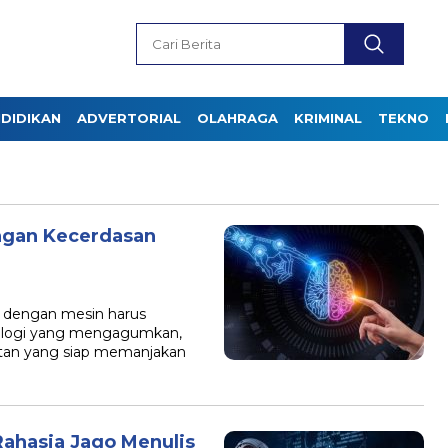
DIDIKAN
ADVERTORIAL
OLAHRAGA
KRIMINAL
TEKNO
ngan Kecerdasan
ra dengan mesin harus
logi yang mengagumkan,
atan yang siap memanjakan
ahasia Jago Menulis