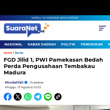
SCROLL TO CONTINUE WITH CONTENT
NASIONAL
KABAR DAERAH
POLITIK
PENDIDIKAN
/
Home
Berita
FGD Jilid 1, PWI Pamekasan Bedah
Perda Pengusahaan Tembakau
Madura
Mosdalifah
- Publisher
Minggu, 13 Agustus 2023