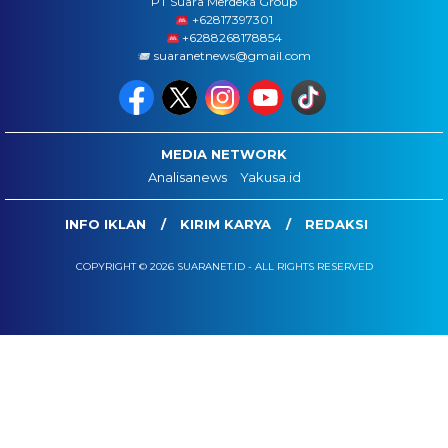
PT Suara Merdeka Group
‪+62817397301
+6288268178854
suaranetnews@gmail.com
MEDIA NETWORK
Analisanews
Yakusa.id
INFO IKLAN
KIRIM KARYA
REDAKSI
COPYRIGHT © 2026 SUARANET.ID - ALL RIGHTS RESERVED