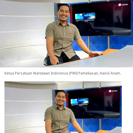
Ketua Persatuan Wartawan Indonesia (PWI) Pamekasan, Hairul Anam.