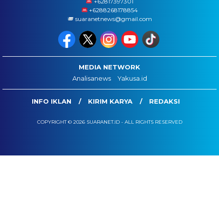
‪+62817397301
+6288268178854
suaranetnews@gmail.com
MEDIA NETWORK
Analisanews
Yakusa.id
INFO IKLAN
KIRIM KARYA
REDAKSI
COPYRIGHT © 2026 SUARANET.ID - ALL RIGHTS RESERVED