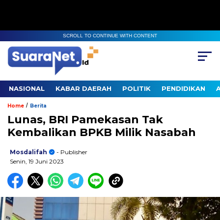
SCROLL TO CONTINUE WITH CONTENT
NASIONAL
KABAR DAERAH
POLITIK
PENDIDIKAN
/
Home
Berita
Lunas, BRI Pamekasan Tak
Kembalikan BPKB Milik Nasabah
Mosdalifah
- Publisher
Senin, 19 Juni 2023