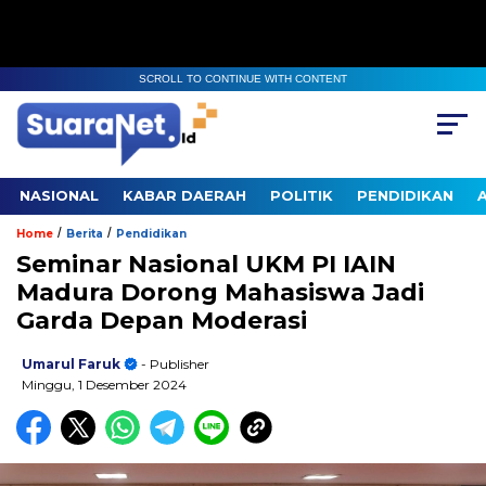
SCROLL TO CONTINUE WITH CONTENT
NASIONAL
KABAR DAERAH
POLITIK
PENDIDIKAN
/
/
Home
Berita
Pendidikan
Seminar Nasional UKM PI IAIN
Madura Dorong Mahasiswa Jadi
Garda Depan Moderasi
Umarul Faruk
- Publisher
Minggu, 1 Desember 2024