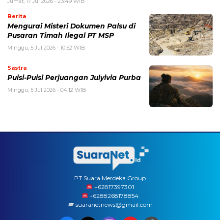
Jumat, 17 Jul 2026 - 23:49 WIB
Berita
Mengurai Misteri Dokumen Palsu di
Pusaran Timah Ilegal PT MSP
Minggu, 5 Jul 2026 - 10:52 WIB
Sastra
Puisi-Puisi Perjuangan Julyivia Purba
Minggu, 5 Jul 2026 - 04:12 WIB
PT Suara Merdeka Group
‪+62817397301
+6288268178854
suaranetnews@gmail.com