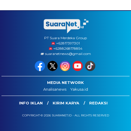
PT Suara Merdeka Group
‪+62817397301
+6288268178854
suaranetnews@gmail.com
MEDIA NETWORK
Analisanews
Yakusa.id
INFO IKLAN
KIRIM KARYA
REDAKSI
COPYRIGHT © 2026 SUARANET.ID - ALL RIGHTS RESERVED