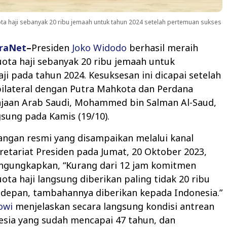
a haji sebanyak 20 ribu jemaah untuk tahun 2024 setelah pertemuan sukses
raNet
–
Presiden
Joko Widodo
berhasil meraih
ota haji sebanyak 20 ribu jemaah untuk
aji pada tahun 2024. Kesuksesan ini dicapai setelah
ilateral dengan Putra Mahkota dan Perdana
ajaan Arab Saudi, Mohammed bin Salman Al-Saud,
sung pada Kamis (19/10).
angan resmi yang disampaikan melalui kanal
etariat Presiden pada Jumat, 20 Oktober 2023,
ngungkapkan, “Kurang dari 12 jam komitmen
ta haji langsung diberikan paling tidak 20 ribu
 depan, tambahannya diberikan kepada Indonesia.”
owi
menjelaskan secara langsung kondisi antrean
nesia yang sudah mencapai 47 tahun, dan