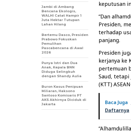
keputusan in
Jambi di Ambang
Bencana Ekologis,
“Dan alhamdu
WALHI Catat Hampir 1
Juta Hektar Tutupan
Presiden, me
Lahan Hilang
terhadap us
Bertemu Dasco, Presiden
panjang.
Prabowo Fokuskan
Pemulihan
Pascabencana di Awal
Presiden jug
2026
kerjanya ke 
Punya Istri dan Dua
pertemuan b
Anak, Kepala BNN
Diduga Selingkuh
Saud, tetapi
dengan Shandy Aulia
(KTT) ASEAN-
Buron Kasus Penipuan
Miliaran, Haksono
Santoso Komisaris PT
AKS Akhirnya Diciduk di
Baca Juga
Jakarta
Daftarnya
“Alhamdulill