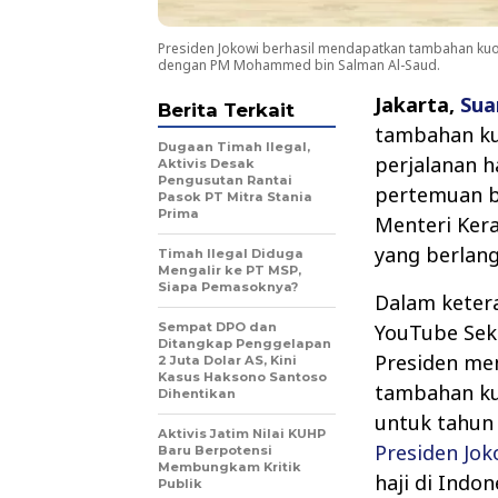
Presiden Jokowi berhasil mendapatkan tambahan kuot
dengan PM Mohammed bin Salman Al-Saud.
Jakarta,
Sua
Berita Terkait
tambahan ku
Dugaan Timah Ilegal,
perjalanan h
Aktivis Desak
Pengusutan Rantai
pertemuan b
Pasok PT Mitra Stania
Prima
Menteri Ker
yang berlang
Timah Ilegal Diduga
Mengalir ke PT MSP,
Siapa Pemasoknya?
Dalam keter
Sempat DPO dan
YouTube Sekr
Ditangkap Penggelapan
Presiden me
2 Juta Dolar AS, Kini
Kasus Haksono Santoso
tambahan kuo
Dihentikan
untuk tahun
Aktivis Jatim Nilai KUHP
Presiden Jok
Baru Berpotensi
Membungkam Kritik
haji di Indo
Publik