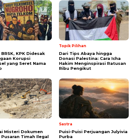
Topik Pilihan
 BRSK, KPK Didesak
Dari Tips Abaya hingga
gaan Korupsi
Donasi Palestina: Cara Icha
el yang Seret Nama
Hakim Menginspirasi Ratusan
o
Ribu Pengikut
Sastra
i Misteri Dokumen
Puisi-Puisi Perjuangan Julyivia
i Pusaran Timah Ilegal
Purba