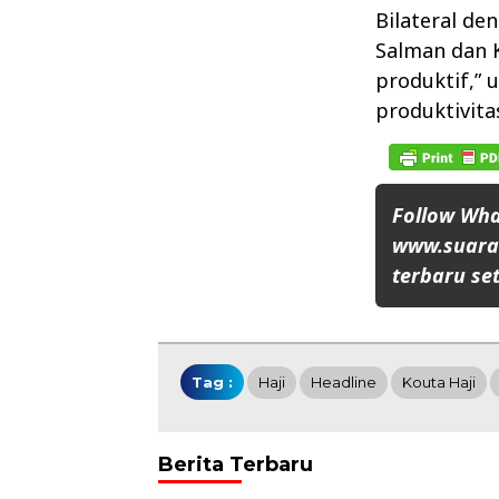
Bilateral d
Salman dan K
produktif,” 
produktivita
Follow Wh
www.suaran
terbaru set
Tag :
Haji
Headline
Kouta Haji
Berita Terbaru