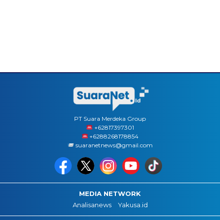
PT Suara Merdeka Group
‪+62817397301
+6288268178854
suaranetnews@gmail.com
MEDIA NETWORK
Analisanews
Yakusa.id