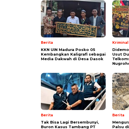
Berita
Kriminal
KKN UIN Madura Posko 05
Didemo
Kembangkan Kaligrafi sebagai
Usut Du
Media Dakwah di Desa Dasok
Telkoms
Nugroh
Berita
Berita
Tak Bisa Lagi Bersembunyi,
Mengura
Buron Kasus Tambang PT
Palsu d