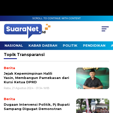
SCROLL TO CONTINUE WITH CONTENT
NASIONAL
KABAR DAERAH
POLITIK
PENDIDIKAN
Topik
Transparansi
Berita
Jejak Kepemimpinan Halili
Yasin, Membangun Pamekasan dari
Kursi Ketua DPRD
Rabu, 21 Agustus 2024 - 01:34 WIB
Berita
Dugaan Intervensi Politik, Pj Bupati
Sampang Digugat Demonstran