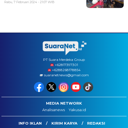
Rabu, 7 Februari 2024 - 21:07 WIB
PT Suara Merdeka Group
‪+62817397301
+6288268178854
suaranetnews@gmail.com
MEDIA NETWORK
Analisanews
Yakusa.id
INFO IKLAN
KIRIM KARYA
REDAKSI