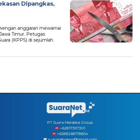
ekasan Dipangkas,
B
ewengan anggaran mewarnai
Jawa Timur. Petugas
ara (KPPS) di sejumlah
PT Suara Merdeka Group
‪+62817397301
+6288268178854
suaranetnews@gmail.com