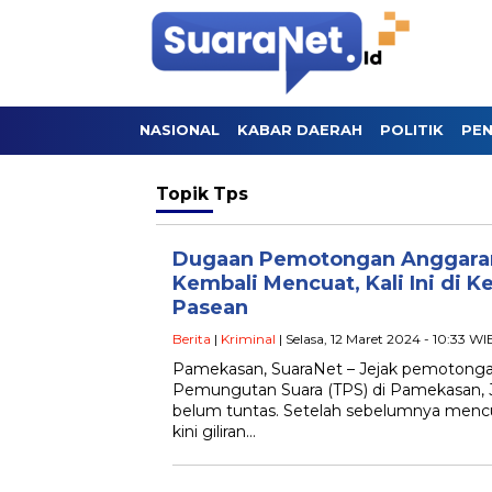
NASIONAL
KABAR DAERAH
POLITIK
PEN
Topik
Tps
Dugaan Pemotongan Anggara
Kembali Mencuat, Kali Ini di 
Pasean
Berita
|
Kriminal
| Selasa, 12 Maret 2024 - 10:33 WI
Pamekasan, SuaraNet – Jejak pemotong
Pemungutan Suara (TPS) di Pamekasan, 
belum tuntas. Setelah sebelumnya menc
kini giliran…