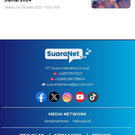
Damai 2024
Selasa, 24 Oktober 2023 - 15:02 WIB
PT Suara Merdeka Group
‪+62817397301
+6288268178854
suaranetnews@gmail.com
MEDIA NETWORK
Analisanews
Yakusa.id