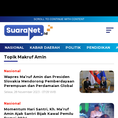
SCROLL TO CONTINUE WITH CONTENT
NASIONAL
KABAR DAERAH
POLITIK
PENDIDIKAN
Topik
Makruf Amin
Nasional
Wapres Ma’ruf Amin dan Presiden
Slovakia Mendorong Pemberdayaan
Perempuan dan Perdamaian Global
Selasa, 28 November 2023 - 07:09 WIB
Nasional
Momentum Hari Santri, Kh. Ma’ruf
Amin Ajak Santri Bijak Kawal Pemilu