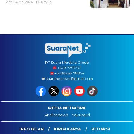
Sabtu, 4 Mei 2024 - 19:50 WIB
PT Suara Merdeka Group
‪+62817397301
+6288268178854
suaranetnews@gmail.com
MEDIA NETWORK
Analisanews
Yakusa.id
INFO IKLAN
KIRIM KARYA
REDAKSI