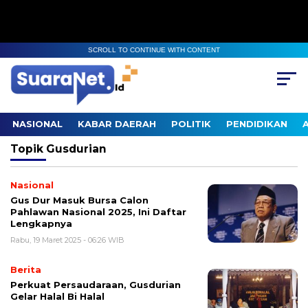
SCROLL TO CONTINUE WITH CONTENT
NASIONAL
KABAR DAERAH
POLITIK
PENDIDIKAN
Topik
Gusdurian
Nasional
Gus Dur Masuk Bursa Calon
Pahlawan Nasional 2025, Ini Daftar
Lengkapnya
Rabu, 19 Maret 2025 - 06:26 WIB
Berita
Perkuat Persaudaraan, Gusdurian
Gelar Halal Bi Halal