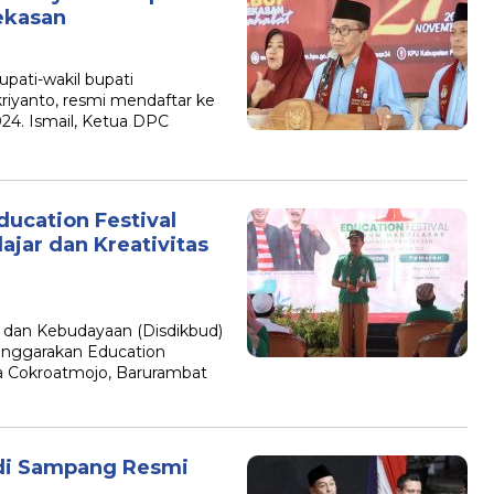
ekasan
B
pati-wakil bupati
riyanto, resmi mendaftar ke
4. Ismail, Ketua DPC
ucation Festival
jar dan Kreativitas
dan Kebudayaan (Disdikbud)
nggarakan Education
ya Cokroatmojo, Barurambat
di Sampang Resmi