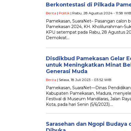
Berkontestasi di Pilkada Pam
Berita
|
Politik
| Rabu, 28 Agustus 2024 - 11:58 WI
Pamekasan, SuaraNet– Pasangan calon bu
Pamekasan 2024, KH. Kholilurrahman-Suk
KPU setempat pada Rabu, 28 Agustus 202
Demokrat…
Disdikbud Pamekasan Gelar Ed
untuk Meningkatkan Minat Bela
Generasi Muda
Berita
| Selasa, 18 Juli 2023 - 03:52 WIB
Pamekasan, SuaraNet—Dinas Pendidikan 
Kabupaten Pamekasan, Madura, menyele
Festival di Museum Mandilaras, Jalan Ra
Kota, pada hari Senin (5/6/2023)….
Sarasehan dan Ngopi Budaya 
Dibuka