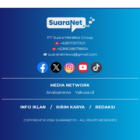
PT Suara Merdeka Group
‪+62817397301
+6288268178854
suaranetnews@gmail.com
MEDIA NETWORK
Analisanews
Yakusa.id
INFO IKLAN
KIRIM KARYA
REDAKSI
COPYRIGHT © 2026 SUARANET.ID - ALL RIGHTS RESERVED