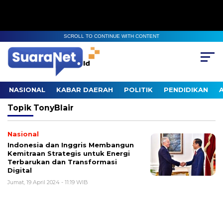
SCROLL TO CONTINUE WITH CONTENT
NASIONAL
KABAR DAERAH
POLITIK
PENDIDIKAN
Topik
TonyBlair
Nasional
Indonesia dan Inggris Membangun
Kemitraan Strategis untuk Energi
Terbarukan dan Transformasi
Digital
Jumat, 19 April 2024 - 11:19 WIB