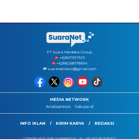
PT Suara Merdeka Group
‪+62817397301
+6288268178854
suaranetnews@gmail.com
MEDIA NETWORK
Analisanews
Yakusa.id
INFO IKLAN
KIRIM KARYA
REDAKSI
COPYRIGHT © 2026 SUARANET.ID - ALL RIGHTS RESERVED