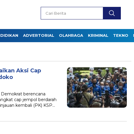
DIDIKAN
ADVERTORIAL
OLAHRAGA
KRIMINAL
TEKNO
ikan Aksi Cap
doko
ai Demokrat berencana
angkat cap jempol berdarah
injauan kembali (PK) KSP…