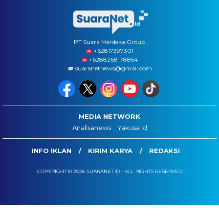
PT Suara Merdeka Group
‪+62817397301
+6288268178854
suaranetnews@gmail.com
MEDIA NETWORK
Analisanews
Yakusa.id
INFO IKLAN
KIRIM KARYA
REDAKSI
COPYRIGHT © 2026 SUARANET.ID - ALL RIGHTS RESERVED