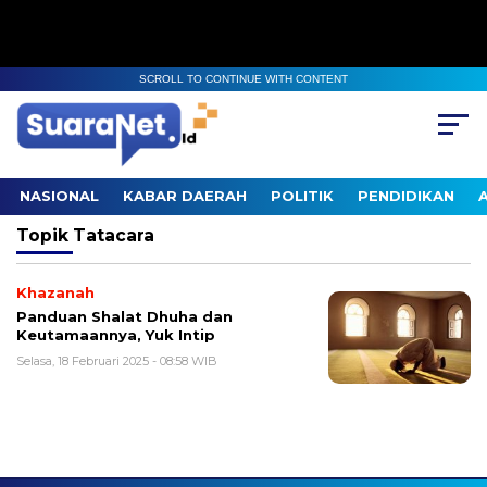
SCROLL TO CONTINUE WITH CONTENT
NASIONAL
KABAR DAERAH
POLITIK
PENDIDIKAN
Topik
Tatacara
Khazanah
Panduan Shalat Dhuha dan
Keutamaannya, Yuk Intip
Selasa, 18 Februari 2025 - 08:58 WIB