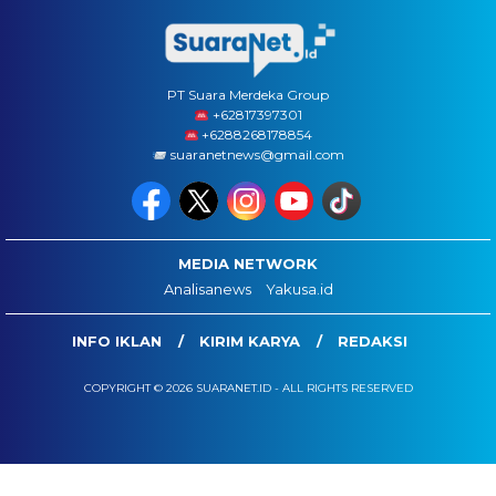
PT Suara Merdeka Group
‪+62817397301
+6288268178854
suaranetnews@gmail.com
MEDIA NETWORK
Analisanews
Yakusa.id
INFO IKLAN
KIRIM KARYA
REDAKSI
COPYRIGHT © 2026 SUARANET.ID - ALL RIGHTS RESERVED