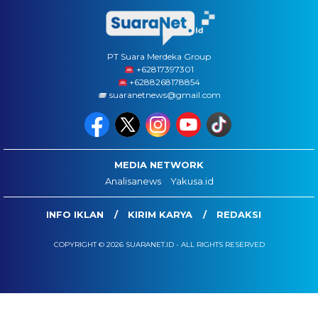
PT Suara Merdeka Group
‪+62817397301
+6288268178854
suaranetnews@gmail.com
MEDIA NETWORK
Analisanews
Yakusa.id
INFO IKLAN
KIRIM KARYA
REDAKSI
COPYRIGHT © 2026 SUARANET.ID - ALL RIGHTS RESERVED