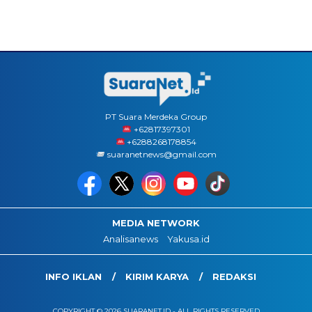
PT Suara Merdeka Group
‪+62817397301
+6288268178854
suaranetnews@gmail.com
MEDIA NETWORK
Analisanews
Yakusa.id
INFO IKLAN
KIRIM KARYA
REDAKSI
COPYRIGHT © 2026 SUARANET.ID - ALL RIGHTS RESERVED