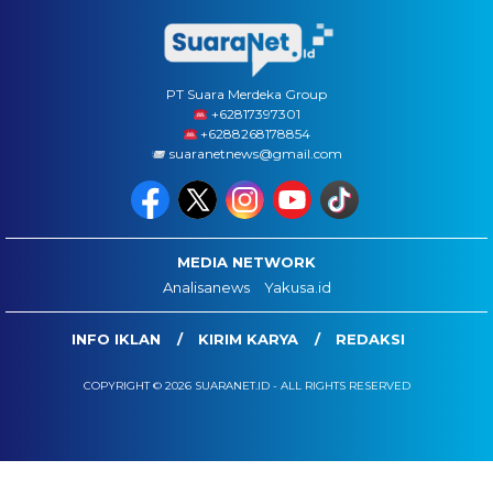
PT Suara Merdeka Group
‪+62817397301
+6288268178854
suaranetnews@gmail.com
MEDIA NETWORK
Analisanews
Yakusa.id
INFO IKLAN
KIRIM KARYA
REDAKSI
COPYRIGHT © 2026 SUARANET.ID - ALL RIGHTS RESERVED