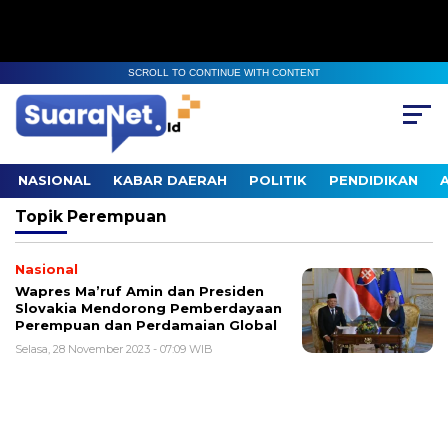
SCROLL TO CONTINUE WITH CONTENT
NASIONAL
KABAR DAERAH
POLITIK
PENDIDIKAN
Topik
Perempuan
Nasional
Wapres Ma’ruf Amin dan Presiden
Slovakia Mendorong Pemberdayaan
Perempuan dan Perdamaian Global
Selasa, 28 November 2023 - 07:09 WIB