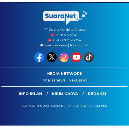
PT Suara Merdeka Group
‪+62817397301
+6288268178854
suaranetnews@gmail.com
MEDIA NETWORK
Analisanews
Yakusa.id
INFO IKLAN
KIRIM KARYA
REDAKSI
COPYRIGHT © 2026 SUARANET.ID - ALL RIGHTS RESERVED