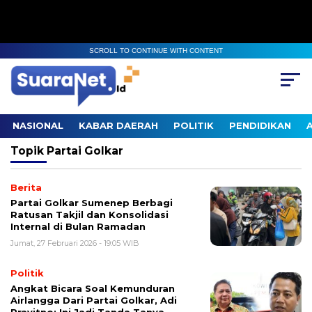
SCROLL TO CONTINUE WITH CONTENT
NASIONAL
KABAR DAERAH
POLITIK
PENDIDIKAN
Topik
Partai Golkar
Berita
Partai Golkar Sumenep Berbagi
Ratusan Takjil dan Konsolidasi
Internal di Bulan Ramadan
Jumat, 27 Februari 2026 - 19:05 WIB
Politik
Angkat Bicara Soal Kemunduran
Airlangga Dari Partai Golkar, Adi