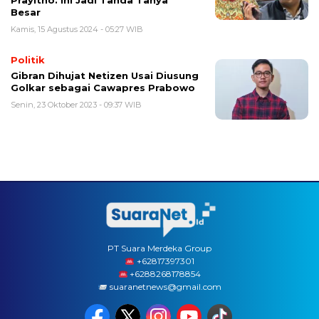
Prayitno: Ini Jadi Tanda Tanya
Besar
Kamis, 15 Agustus 2024 - 05:27 WIB
Politik
Gibran Dihujat Netizen Usai Diusung
Golkar sebagai Cawapres Prabowo
Senin, 23 Oktober 2023 - 09:37 WIB
PT Suara Merdeka Group
‪+62817397301
+6288268178854
suaranetnews@gmail.com