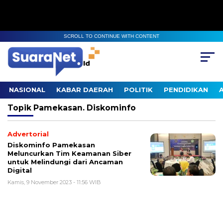
SCROLL TO CONTINUE WITH CONTENT
NASIONAL
KABAR DAERAH
POLITIK
PENDIDIKAN
Topik
Pamekasan. Diskominfo
Advertorial
Diskominfo Pamekasan
Meluncurkan Tim Keamanan Siber
untuk Melindungi dari Ancaman
Digital
Kamis, 9 November 2023 - 11:56 WIB