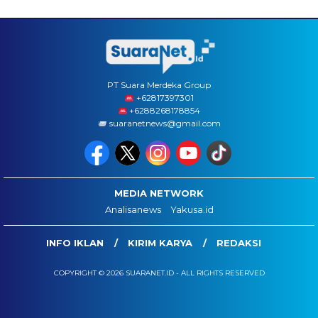
PT Suara Merdeka Group
‪+62817397301
+6288268178854
suaranetnews@gmail.com
MEDIA NETWORK
Analisanews
Yakusa.id
INFO IKLAN
KIRIM KARYA
REDAKSI
COPYRIGHT © 2026 SUARANET.ID - ALL RIGHTS RESERVED