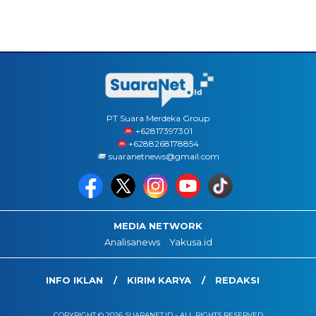
PT Suara Merdeka Group
‪+62817397301
+6288268178854
suaranetnews@gmail.com
MEDIA NETWORK
Analisanews
Yakusa.id
INFO IKLAN
KIRIM KARYA
REDAKSI
COPYRIGHT © 2026 SUARANET.ID - ALL RIGHTS RESERVED