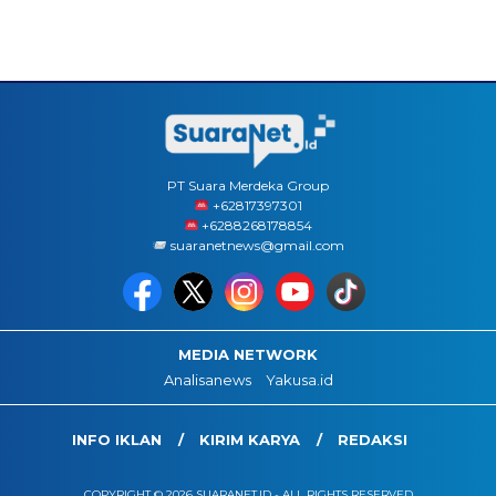
PT Suara Merdeka Group
‪+62817397301
+6288268178854
suaranetnews@gmail.com
MEDIA NETWORK
Analisanews
Yakusa.id
INFO IKLAN
KIRIM KARYA
REDAKSI
COPYRIGHT © 2026 SUARANET.ID - ALL RIGHTS RESERVED