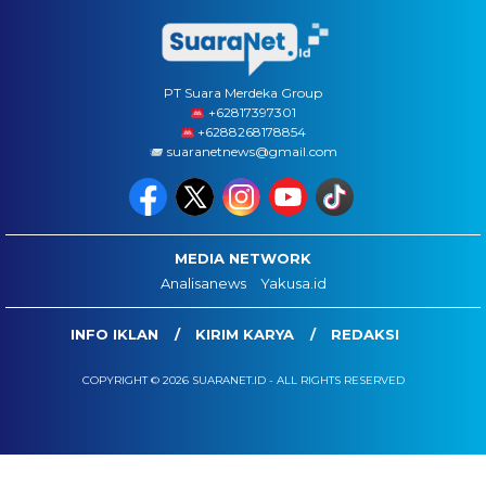
PT Suara Merdeka Group
‪+62817397301
+6288268178854
suaranetnews@gmail.com
MEDIA NETWORK
Analisanews
Yakusa.id
INFO IKLAN
KIRIM KARYA
REDAKSI
COPYRIGHT © 2026 SUARANET.ID - ALL RIGHTS RESERVED